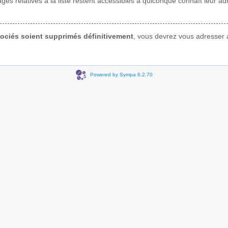
pages relatives à la liste restent accessibles à quiconque connaît leur 
ssociés soient supprimés définitivement
, vous devrez vous adresser a
Powered by Sympa 6.2.70