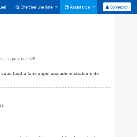
eil
Chercher une liste
Assistance
Connexion
 ; cliquez sur 'OK'.
il vous faudra faire appel aux administrateurs de
s).