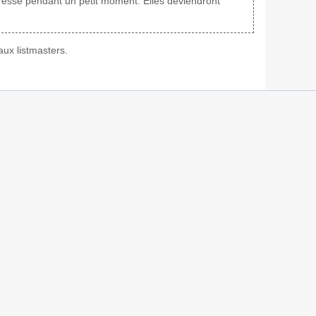
adresse pendant un petit moment. Elles deviendront
ux listmasters.