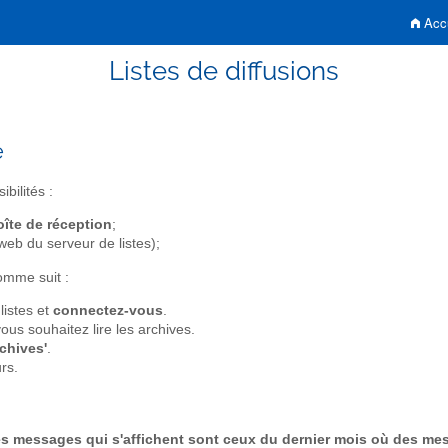
Accu
Listes de diffusions
e
ibilités :
oîte de réception
;
 web du serveur de listes);
omme suit :
listes et
connectez-vous
.
ous souhaitez lire les archives.
chives'
.
rs.
es messages qui s'affichent sont ceux du dernier mois où des mes