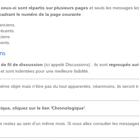
ceux-ci sont répartis sur plusieurs pages
et seuls les messages les
ncadrant le numéro de la page courante
:
anciens.
récents.
ciens.
ents.
ons
de fil de discussion
(ici appelé Discussions) : ils sont
regroupés suiv
sont indentées pour une meilleure lisibilité.
même objet mais n'être pas du tout apparentés; néanmoins, ils seront t
ique, cliquez sur le lien 'Chronologique'
.
ous restez au sein d'un même mois. Si vous allez consulter les messages 