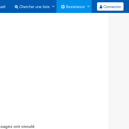
eil
Chercher une liste
Assistance
Connexion
sages ont circulé
.